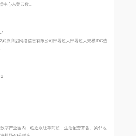
中心东莞云数...
17
cn 2武汉商启网络信息有限公司部署超大部署超大规模IDC选
.
42
河数字产业园内，临近永旺等商超，生活配套齐备。紧邻地
场40分钟车...