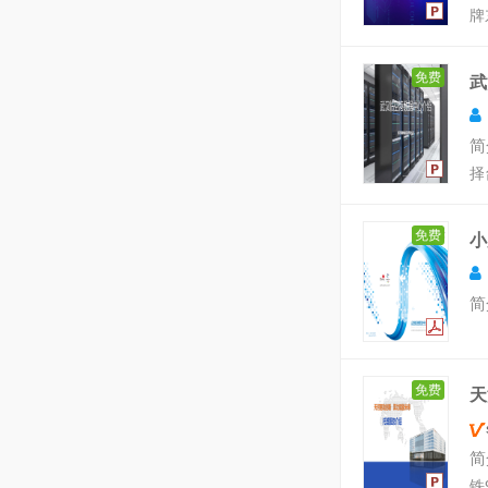
牌
免费
武
简
择
免费
小
简
免费
天
简
铁