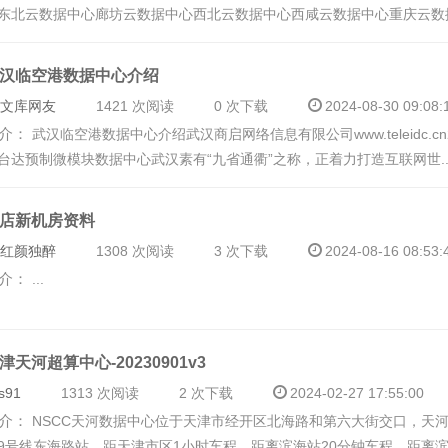
 东北云数据中心廊坊云数据中心西北云数据中心西咸云数据中心重庆云数据
汉临空港数据中心介绍
文库网友
1421 次阅读
0 次下载
2024-08-30 09:08:
介：
武汉临空港数据中心介绍武汉商启网络信息有限公司www.teleidc.
台达预制微模块数据中心武汉素有“九省通衢”之称，正着力打造互联网世..
店新机房资料
红颜独醉
1308 次阅读
3 次下载
2024-08-16 08:53:
介：
...
津天河超算中心-20230901v3
s91
1313 次阅读
2 次下载
2024-02-27 17:55:00
介：
NSCC天河数据中心位于天津市经开区北海路和第六大街交口，天
9号线东海路站，距天津市区1小时车程，距离滨海站20分钟车程，距离滨海机